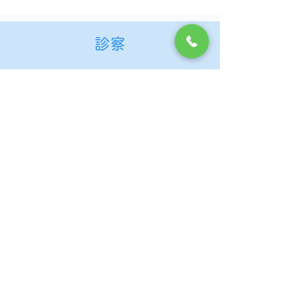
診察
診療では、気になる症状がないか、将
来かかりうる病気のリスクがないかな
ど、ペットの状態をトータルに診断い
たします。視診、触診、聴診のほか、
必要があれば各種検査を追加する場合
もあります。
診察で診るポイント
●体温の異常 ●呼吸の乱れ
●リンパの腫れ ●外傷の有無
●腫瘍の有無 ●目、耳、口の状態
●動作の異常 ●表情、目の輝き
など