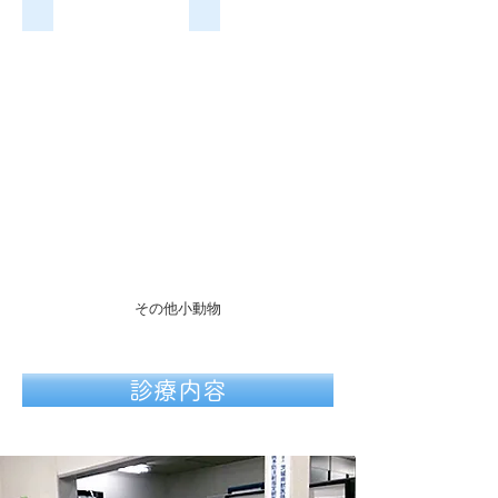
犬
猫
​その他小動物
診療内容